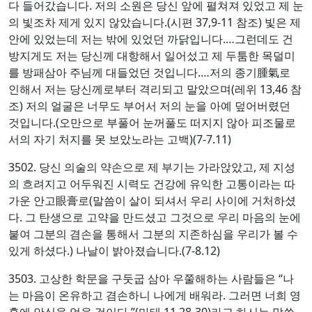
다 들어갔습니다. 저의 소원은 당신 앞에 펼쳐져 있었고 제 눈
의 빛조차 제게 있지 않았습니다.(시편 37,9-11 참조) 빛은 제
안에 있었는데 저는 밖에 있었던 까닭입니다.…그런데도 건
방지게도 저는 당신께 대항해서 일어섰고 제 두툼한 목덜미
를 방패삼아 주님께 대들었던 것입니다.…저의 종기腫氣로
인해서 저는 당신께로부터 격리되고 말았으며(레위 13,46 참
조) 저의 얼굴은 너무도 부어서 저의 눈을 아예 덮어버렸던
것입니다.(오만으로 부풀어 눈꺼풀도 떠지지 않아 피조물로
서의 자기 처지를 못 보았노라는 고백)(7-7.11)
3502. 당신 의술의 약손으로 제 부기는 가라앉았고, 제 지성
의 흐려지고 어두워진 시력도 건강에 유익한 고통이라는 따
가운 안고眼膏로(말씀이 살이 되셔서 우리 사이에 거처하셨
다. 그 탄생으로 고약을 만드셨고 그것으로 우리 마음의 눈에
붙여 그분의 겸손을 통해서 그분의 지존하심을 우리가 볼 수
있게 하셨다.) 나날이 밝아졌습니다.(7-8.12)
3503. 고상한 학문을 구둣굽 삼아 우쭐해하는 사람들은 “나
는 마음이 온유하고 겸손하니 나에게 배워라. 그러면 너희 영
혼에 안식을 얻을 것이다.”(마태 11,28-30)라고 하시는 말씀