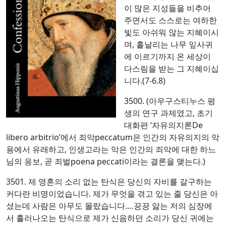
이 많은 지성들을 비추어
주면서도 스스로는 여하한
빛도 아쉬워 않는 지혜이시
며, 흩날리는 나무 잎사귀
에 이르기까지 온 세상이
다스림을 받는 그 지혜이십
니다.(7-6.8)
3500. (아우구스티누스 평
생의 연구 과제였고, 초기
대화편 ‘자유의지론De
libero arbitrio’에서 죄악peccatum은 인간의 자유의지의 악
용에서 유래하고, 인생고라는 악은 인간의 죄악에 대한 하느
님의 응보, 곧 죄벌poena peccati이라는 결론을 맺는다.)
3501. 제 영혼의 소리 없는 탄식은 당신의 자비를 갈구하는
커다란 비명이었습니다. 제가 무엇을 겪고 있는 줄 당신은 아
셨는데 사람은 아무도 몰랐습니다.…끙끙 앓는 저의 심장에
서 흘러나오는 탄식으로 제가 신음하던 소리가 당신 귀에는