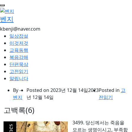
콘
텐
벤지
츠
로
kbenji@naver.com
건
일상잡설
너
이것저것
뛰
교육동행
기
복음강해
단편묵상
고전읽기
알립니다
By -
Posted on
2023년 12월 14일
2023
Posted in
고
벤지
년 12월 14일
전읽기
고백록(6)
3499. 당신께서는 죽음을
모르는 생명이시고, 부족함