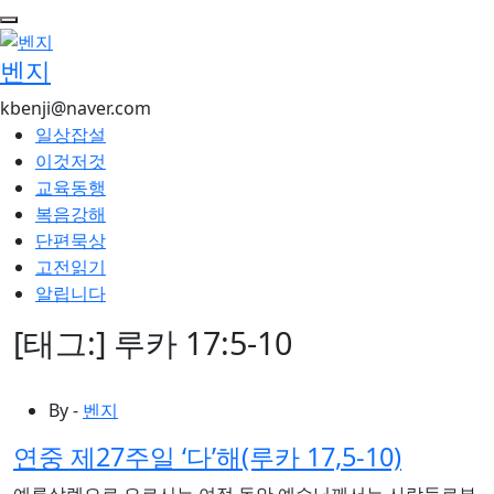
콘
텐
벤지
츠
로
kbenji@naver.com
건
일상잡설
너
이것저것
뛰
교육동행
기
복음강해
단편묵상
고전읽기
알립니다
[태그:]
루카 17:5-10
By -
벤지
연중 제27주일 ‘다’해(루카 17,5-10)
예루살렘으로 오르시는 여정 동안 예수님께서는 사람들로부