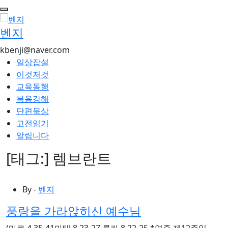
콘
텐
벤지
츠
로
kbenji@naver.com
건
일상잡설
너
이것저것
뛰
교육동행
기
복음강해
단편묵상
고전읽기
알립니다
[태그:]
렘브란트
By -
벤지
풍랑을 가라앉히신 예수님
(마르 4,35-41마태 8,23-27 루카 8,22-25 *연중 제12주일