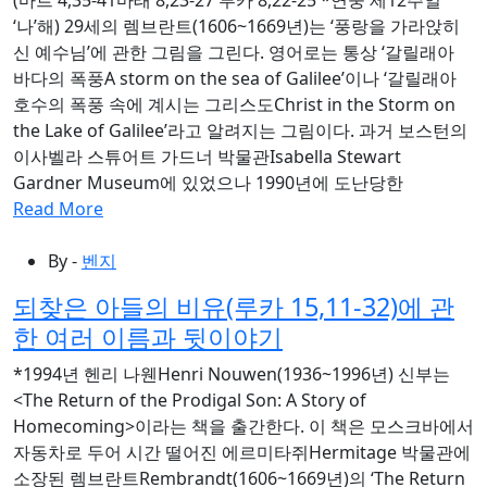
‘나’해) 29세의 렘브란트(1606~1669년)는 ‘풍랑을 가라앉히
신 예수님’에 관한 그림을 그린다. 영어로는 통상 ‘갈릴래아
바다의 폭풍A storm on the sea of Galilee’이나 ‘갈릴래아
호수의 폭풍 속에 계시는 그리스도Christ in the Storm on
the Lake of Galilee’라고 알려지는 그림이다. 과거 보스턴의
이사벨라 스튜어트 가드너 박물관Isabella Stewart
Gardner Museum에 있었으나 1990년에 도난당한
Read More
By -
벤지
되찾은 아들의 비유(루카 15,11-32)에 관
한 여러 이름과 뒷이야기
*1994년 헨리 나웬Henri Nouwen(1936~1996년) 신부는
<The Return of the Prodigal Son: A Story of
Homecoming>이라는 책을 출간한다. 이 책은 모스크바에서
자동차로 두어 시간 떨어진 에르미타쥐Hermitage 박물관에
소장된 렘브란트Rembrandt(1606~1669년)의 ‘The Return