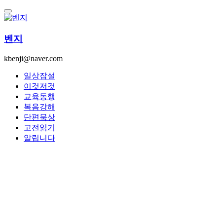
콘
텐
츠
벤지
로
건
kbenji@naver.com
너
뛰
일상잡설
기
이것저것
교육동행
복음강해
단편묵상
고전읽기
알립니다
By -
벤지
Posted on
2023년 09월 05일
2023년 09월 07일