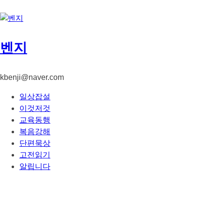
콘
텐
츠
로
벤지
건
너
뛰
kbenji@naver.com
기
일상잡설
이것저것
교육동행
복음강해
단편묵상
고전읽기
알립니다